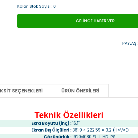
Kalan Stok Sayısı : 0
GELİNCE HABER VER
PAYLAŞ 
KSIT SEÇENEKLERI
ÜRÜN ÖNERILERI
Teknik Özellikleri
Ekra Boyutu (inç) :
16.1"
Ekran Dış Ölçüleri :
361.9 × 222.59 × 3.2 (H×V×D
Çözünürlük :
1920x1080 FULL HD IPS