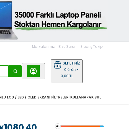
Markalarımız
Bize Sorun
Sipariş Takip
SEPETİNİZ
0 ürün -
0,00 TL
LU LCD / LED / OLED EKRANI FILTRELERI KULLANARAK BUL
0x1080 40