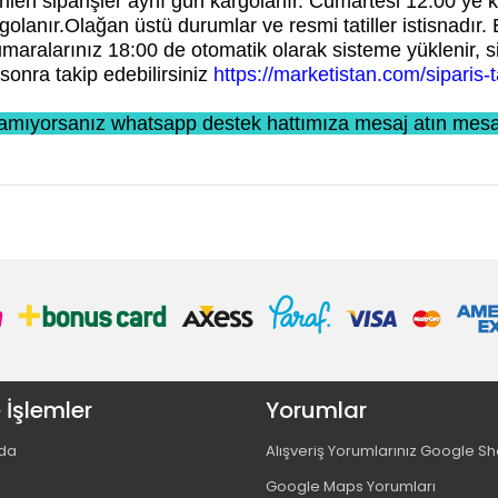
ilen siparişler aynı gün kargolanır. Cumartesi 12:00 ye k
olanır.Olağan üstü durumlar ve resmi tatiller istisnadır. 
numaralarınız 18:00 de otomatik olarak sisteme yüklenir, 
sonra takip edebilirsiniz
https://marketistan.com/siparis-t
mıyorsanız whatsapp destek hattımıza mesaj atın mesa
 İşlemler
Yorumlar
da
Alışveriş Yorumlarınız Google S
Google Maps Yorumları