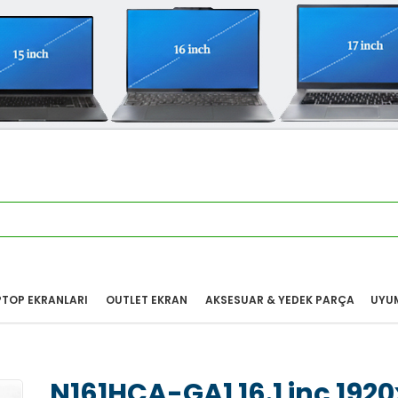
PTOP EKRANLARI
OUTLET EKRAN
AKSESUAR & YEDEK PARÇA
UYUM
N161HCA-GA1 16.1 inç 192