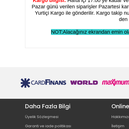
Kargo bilgisi:
Hafta içi 17:00 ye kadar ver
Pazar günü verilen siparişler Pazartesi karg
Yurtiçi Kargo ile gönderilir. Kargo takip 
den 
NOT:Alacağınız ekrandan emin ola
Daha Fazla Bilgi
Online
Üyelik Sözleşmesi
Hakkımız
Garanti ve iade politikası
İletişim