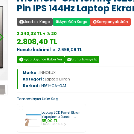
Pin IPS 144Hz Laptop Ekra
Ücretsiz Kargo
Aynı Gün Kargo
Kampanyalı Ürün
2.340,33 TL + % 20
2.808,40 TL
Havale İndirimi İle: 2.696,06 TL
Fiyatı Düşünce Haber Ver
Ürünü Tavsiye Et
Marka :
INNOLUX
Kategori :
Laptop Ekran
Barkod :
N161HCA-GA1
Tamamlayıcı Ürün Seç
Laptop LCD Panel Ekran 
Yapıştırma Bandı - 
55,00 TL
Uzayan Tip (1 Çift)
Ürünü incele