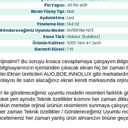
Pin Yapısı :
40 Pin eDP
Ekran Yüzey Tipi :
Mat
Aydınlatma :
Led
Yineleme Hızı :
144 HZ
Göndereceğimiz Uyumlu Model :
NV161FHM-NY3
Kasa Türü :
Vidasız (Kulaksız)
Ürünün Kalitesi :
%100 Yeni A+ Sınıfı
Garanti Süresi :
1 Yıl
orijinalmi? Bu soruyu kısaca cevaplamaya çalışayım.Bil
bilgisayarınızın içerisinden çıkacak ekran hiç bir zaman 
er.Ekran üreticileri AUO,BOE,INNOLUX gibi markalardır. B
layısı ile satın alacağınız ekran kendi markasında orjina
 ile göndereceğimiz uyumlu modelin resimleri farklılık göste
oket yeri aynıdır.Teknik özellikler kısmını her zaman dik
kün mertebe orjinal ürünün resimlerini sunmaya çalışıyor
 her zaman
Teknik özellikler / Göndereceğimiz Uyumlu m
ncelemeniz her zaman yanlış ürün almanızın önüne geçec