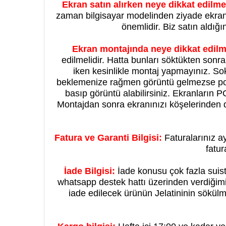
Ekran satın alırken neye dikkat edilmel
zaman bilgisayar modelinden ziyade ekran 
önemlidir. Biz satın aldığ
Ekran montajında neye dikkat edilme
edilmelidir. Hatta bunları söktükten son
iken kesinlikle montaj yapmayınız. So
beklemenize rağmen görüntü gelmezse pow
basıp görüntü alabilirsiniz. Ekranların P
Montajdan sonra ekranınızı köşelerinden
Fatura ve Garanti Bilgisi:
Faturalarınız ay
fatur
İade Bilgisi:
İade konusu çok fazla suis
whatsapp destek hattı üzerinden verdiğimiz
iade edilecek ürünün Jelatininin sökülm