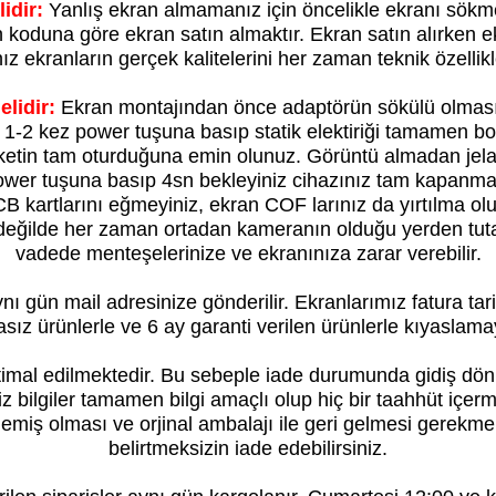
idir:
Yanlış ekran almamanız için öncelikle ekranı sökm
koduna göre ekran satın almaktır. Ekran satın alırken e
ınız ekranların gerçek kalitelerini her zaman teknik özell
lidir:
Ekran montajından önce adaptörün sökülü olması
ra 1-2 kez power tuşuna basıp statik elektiriği tamamen
ketin tam oturduğuna emin olunuz. Görüntü almadan jela
er tuşuna basıp 4sn bekleyiniz cihazınız tam kapanma 
CB kartlarını eğmeyiniz, ekran COF larınız da yırtılma olu
 değilde her zaman ortadan kameranın olduğu yerden tut
vadede menteşelerinize ve ekranınıza zarar verebilir.
nı gün mail adresinize gönderilir. Ekranlarımız fatura tari
asız ürünlerle ve 6 ay garanti verilen ürünlerle kıyaslama
timal edilmektedir. Bu sebeple iade durumunda gidiş dön
 bilgiler tamamen bilgi amaçlı olup hiç bir taahhüt içer
emiş olması ve orjinal ambalajı ile geri gelmesi gerekme
belirtmeksizin iade edebilirsiniz.